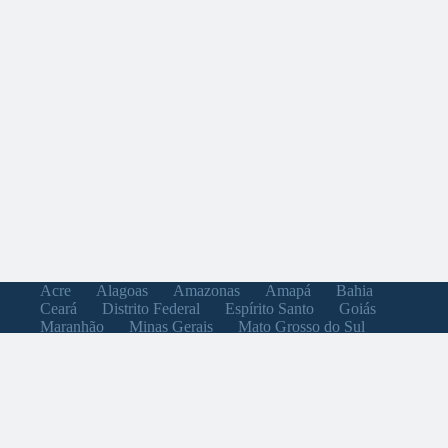
Acre
Alagoas
Amazonas
Amapá
Bahia
Ceará
Distrito Federal
Espírito Santo
Goiás
Maranhão
Minas Gerais
Mato Grosso do Sul
Mato Grosso
Pará
Paraíba
Pernambuco
Piauí
Paraná
Rio de Janeiro
Rio Grande do Norte
Rondônia
Roraima
Rio Grande do Sul
Santa Catarina
Sergipe
São Paulo