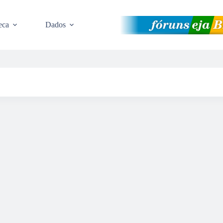
eca
Dados