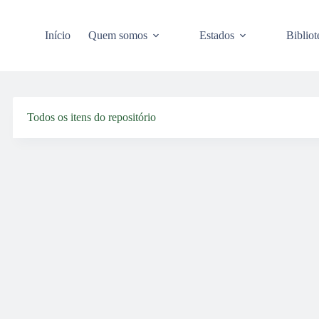
Pular
para
o
Início
Quem somos
Estados
Bibliot
conteúdo
Todos os itens do repositório