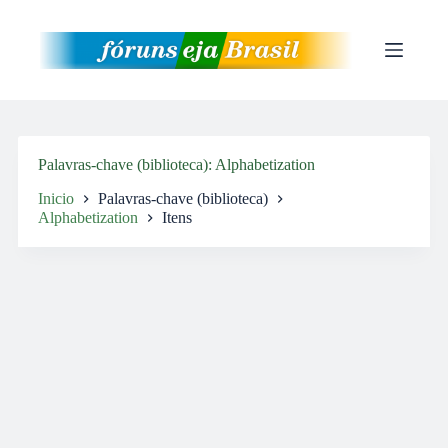
Pular
para
o
conteúdo
Palavras-chave (biblioteca)
Alphabetization
Inicio
Palavras-chave (biblioteca)
Alphabetization
Itens