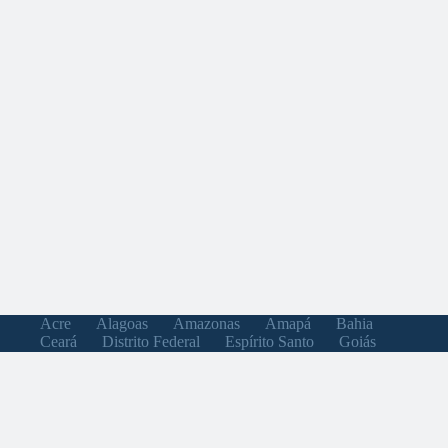
Acre
Alagoas
Amazonas
Amapá
Bahia
Ceará
Distrito Federal
Espírito Santo
Goiás
Maranhão
Minas Gerais
Mato Grosso do Sul
Mato Grosso
Pará
Paraíba
Pernambuco
Piauí
Paraná
Rio de Janeiro
Rio Grande do Norte
Rondônia
Roraima
Rio Grande do Sul
Santa Catarina
Sergipe