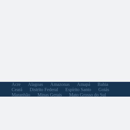
Acre
Alagoas
Amazonas
Amapá
Bahia
Ceará
Distrito Federal
Espírito Santo
Goiás
Maranhão
Minas Gerais
Mato Grosso do Sul
Mato Grosso
Pará
Paraíba
Pernambuco
Piauí
Paraná
Rio de Janeiro
Rio Grande do Norte
Rondônia
Roraima
Rio Grande do Sul
Santa Catarina
Sergipe
São Paulo