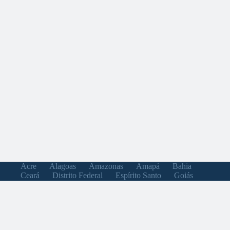
Acre
Alagoas
Amazonas
Amapá
Bahia
Ceará
Distrito Federal
Espírito Santo
Goiás
Maranhão
Minas Gerais
Mato Grosso do Sul
Mato Grosso
Pará
Paraíba
Pernambuco
Piauí
Paraná
Rio de Janeiro
Rio Grande do Norte
Rondônia
Roraima
Rio Grande do Sul
Santa Catarina
Sergipe