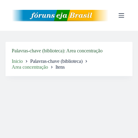
Pular
para
o
conteúdo
Palavras-chave (biblioteca)
Area concentração
Inicio
Palavras-chave (biblioteca)
Area concentração
Itens