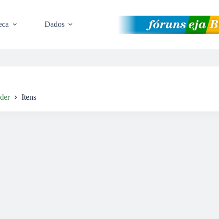
eca
Dados
nder
Itens