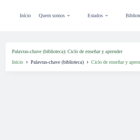
Pular
para
o
Início
Quem somos
Estados
Bibliot
conteúdo
Palavras-chave (biblioteca)
Ciclo de enseñar y aprender
Inicio
Palavras-chave (biblioteca)
Ciclo de enseñar y apre