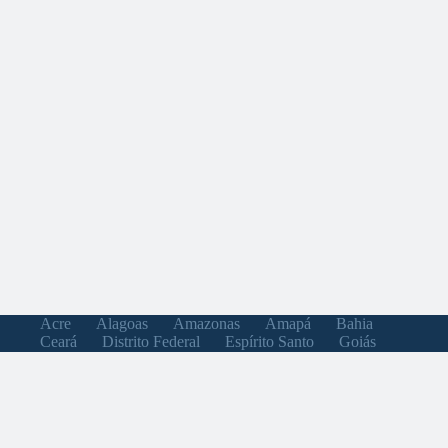
Acre
Alagoas
Amazonas
Amapá
Bahia
Ceará
Distrito Federal
Espírito Santo
Goiás
Maranhão
Minas Gerais
Mato Grosso do Sul
Mato Grosso
Pará
Paraíba
Pernambuco
Piauí
Paraná
Rio de Janeiro
Rio Grande do Norte
Rondônia
Roraima
Rio Grande do Sul
Santa Catarina
Sergipe