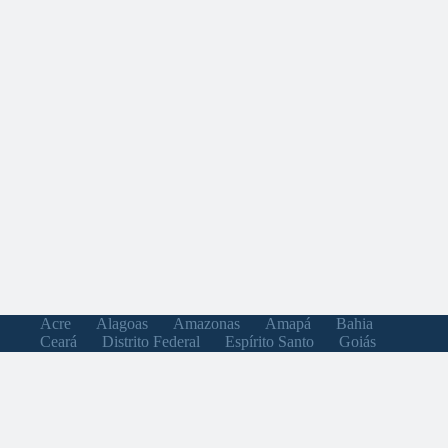
Acre
Alagoas
Amazonas
Amapá
Bahia
Ceará
Distrito Federal
Espírito Santo
Goiás
Maranhão
Minas Gerais
Mato Grosso do Sul
Mato Grosso
Pará
Paraíba
Pernambuco
Piauí
Paraná
Rio de Janeiro
Rio Grande do Norte
Rondônia
Roraima
Rio Grande do Sul
Santa Catarina
Sergipe