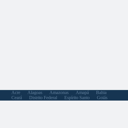
Acre
Alagoas
Amazonas
Amapá
Bahia
Ceará
Distrito Federal
Espírito Santo
Goiás
Maranhão
Minas Gerais
Mato Grosso do Sul
Mato Grosso
Pará
Paraíba
Pernambuco
Piauí
Paraná
Rio de Janeiro
Rio Grande do Norte
Rondônia
Roraima
Rio Grande do Sul
Santa Catarina
Sergipe