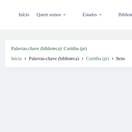
Pular
para
o
Início
Quem somos
Estados
Bibliot
conteúdo
Palavras-chave (biblioteca)
Curitiba (pr)
Inicio
Palavras-chave (biblioteca)
Curitiba (pr)
Itens