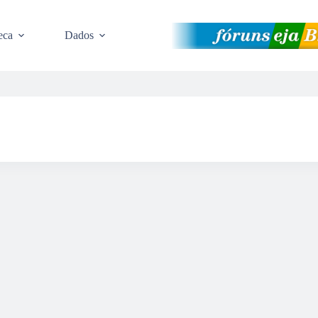
eca
Dados