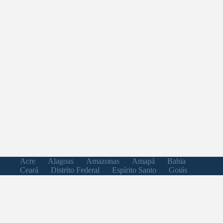
Acre
Alagoas
Amazonas
Amapá
Bahia
Ceará
Distrito Federal
Espírito Santo
Goiás
Maranhão
Minas Gerais
Mato Grosso do Sul
Mato Grosso
Pará
Paraíba
Pernambuco
Piauí
Paraná
Rio de Janeiro
Rio Grande do Norte
Rondônia
Roraima
Rio Grande do Sul
Santa Catarina
Sergipe