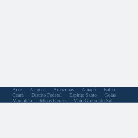
Acre
Alagoas
Amazonas
Amapá
Bahia
Ceará
Distrito Federal
Espírito Santo
Goiás
Maranhão
Minas Gerais
Mato Grosso do Sul
Mato Grosso
Pará
Paraíba
Pernambuco
Piauí
Paraná
Rio de Janeiro
Rio Grande do Norte
Rondônia
Roraima
Rio Grande do Sul
Santa Catarina
Sergipe
São Paulo