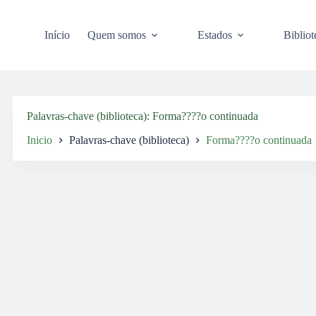
Pular
para
o
Início
Quem somos
Estados
Bibliot
conteúdo
Palavras-chave (biblioteca)
Forma????o continuada
Inicio
Palavras-chave (biblioteca)
Forma????o continuada