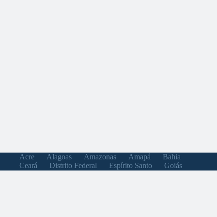
Acre
Alagoas
Amazonas
Amapá
Bahia
Ceará
Distrito Federal
Espírito Santo
Goiás
Maranhão
Minas Gerais
Mato Grosso do Sul
Mato Grosso
Pará
Paraíba
Pernambuco
Piauí
Paraná
Rio de Janeiro
Rio Grande do Norte
Rondônia
Roraima
Rio Grande do Sul
Santa Catarina
Sergipe