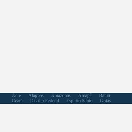
Acre
Alagoas
Amazonas
Amapá
Bahia
Ceará
Distrito Federal
Espírito Santo
Goiás
Maranhão
Minas Gerais
Mato Grosso do Sul
Mato Grosso
Pará
Paraíba
Pernambuco
Piauí
Paraná
Rio de Janeiro
Rio Grande do Norte
Rondônia
Roraima
Rio Grande do Sul
Santa Catarina
Sergipe