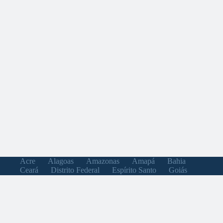
Acre
Alagoas
Amazonas
Amapá
Bahia
Ceará
Distrito Federal
Espírito Santo
Goiás
Maranhão
Minas Gerais
Mato Grosso do Sul
Mato Grosso
Pará
Paraíba
Pernambuco
Piauí
Paraná
Rio de Janeiro
Rio Grande do Norte
Rondônia
Roraima
Rio Grande do Sul
Santa Catarina
Sergipe