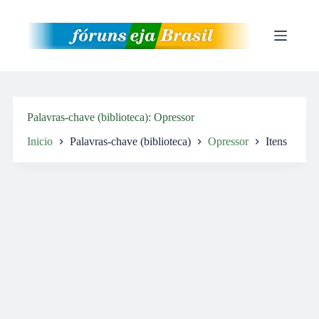
Pular
para
o
conteúdo
Palavras-chave (biblioteca)
Opressor
Inicio
Palavras-chave (biblioteca)
Opressor
Itens