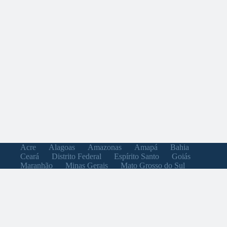
Acre
Alagoas
Amazonas
Amapá
Bahia
Ceará
Distrito Federal
Espírito Santo
Goiás
Maranhão
Minas Gerais
Mato Grosso do Sul
Mato Grosso
Pará
Paraíba
Pernambuco
Piauí
Paraná
Rio de Janeiro
Rio Grande do Norte
Rondônia
Roraima
Rio Grande do Sul
Santa Catarina
Sergipe
São Paulo