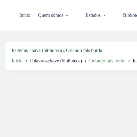
Pular
para
o
Início
Quem somos
Estados
Bibliot
conteúdo
Palavras-chave (biblioteca)
Orlando fals borda
Inicio
Palavras-chave (biblioteca)
Orlando fals borda
It