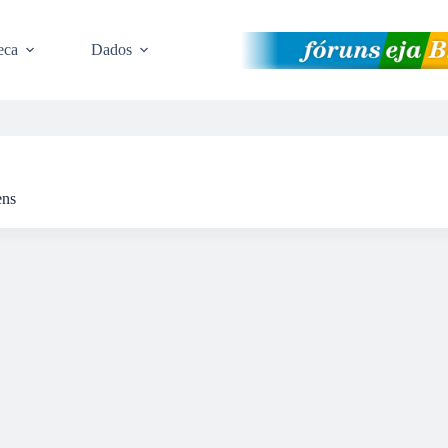
eca
Dados
ens