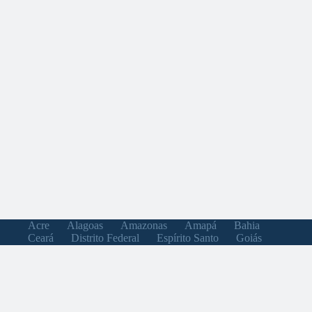
Acre
Alagoas
Amazonas
Amapá
Bahia
Ceará
Distrito Federal
Espírito Santo
Goiás
Maranhão
Minas Gerais
Mato Grosso do Sul
Mato Grosso
Pará
Paraíba
Pernambuco
Piauí
Paraná
Rio de Janeiro
Rio Grande do Norte
Rondônia
Roraima
Rio Grande do Sul
Santa Catarina
Sergipe