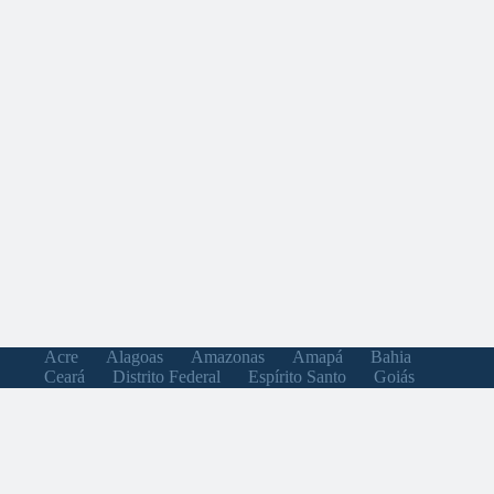
Acre
Alagoas
Amazonas
Amapá
Bahia
Ceará
Distrito Federal
Espírito Santo
Goiás
Maranhão
Minas Gerais
Mato Grosso do Sul
Mato Grosso
Pará
Paraíba
Pernambuco
Piauí
Paraná
Rio de Janeiro
Rio Grande do Norte
Rondônia
Roraima
Rio Grande do Sul
Santa Catarina
Sergipe