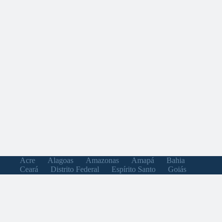
Acre
Alagoas
Amazonas
Amapá
Bahia
Ceará
Distrito Federal
Espírito Santo
Goiás
Maranhão
Minas Gerais
Mato Grosso do Sul
Mato Grosso
Pará
Paraíba
Pernambuco
Piauí
Paraná
Rio de Janeiro
Rio Grande do Norte
Rondônia
Roraima
Rio Grande do Sul
Santa Catarina
Sergipe