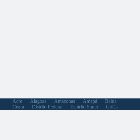
Acre
Alagoas
Amazonas
Amapá
Bahia
Ceará
Distrito Federal
Espírito Santo
Goiás
Maranhão
Minas Gerais
Mato Grosso do Sul
Mato Grosso
Pará
Paraíba
Pernambuco
Piauí
Paraná
Rio de Janeiro
Rio Grande do Norte
Rondônia
Roraima
Rio Grande do Sul
Santa Catarina
Sergipe