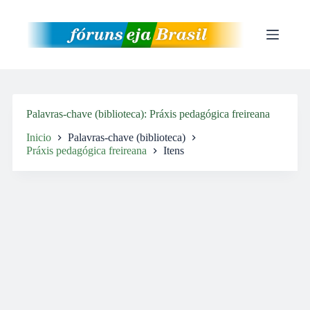
Pular
para
o
conteúdo
Palavras-chave (biblioteca)
Práxis pedagógica freireana
Inicio
Palavras-chave (biblioteca)
Práxis pedagógica freireana
Itens