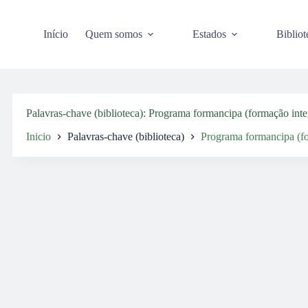
Pular
para
o
Início
Quem somos
Estados
Bibliot
conteúdo
Palavras-chave (biblioteca)
Programa formancipa (formação inte
Inicio
Palavras-chave (biblioteca)
Programa formancipa (fo