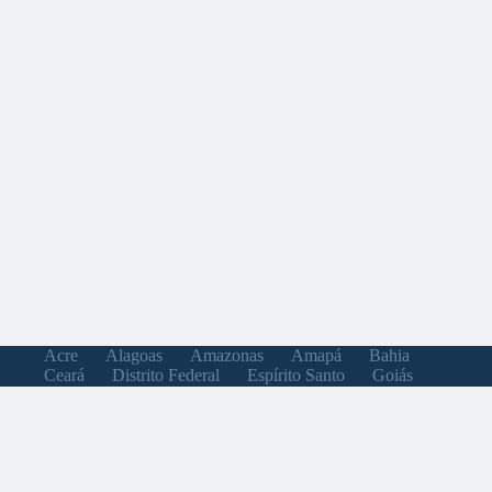
Acre
Alagoas
Amazonas
Amapá
Bahia
Ceará
Distrito Federal
Espírito Santo
Goiás
Maranhão
Minas Gerais
Mato Grosso do Sul
Mato Grosso
Pará
Paraíba
Pernambuco
Piauí
Paraná
Rio de Janeiro
Rio Grande do Norte
Rondônia
Roraima
Rio Grande do Sul
Santa Catarina
Sergipe