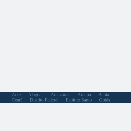
Acre
Alagoas
Amazonas
Amapá
Bahia
Ceará
Distrito Federal
Espírito Santo
Goiás
Maranhão
Minas Gerais
Mato Grosso do Sul
Mato Grosso
Pará
Paraíba
Pernambuco
Piauí
Paraná
Rio de Janeiro
Rio Grande do Norte
Rondônia
Roraima
Rio Grande do Sul
Santa Catarina
Sergipe