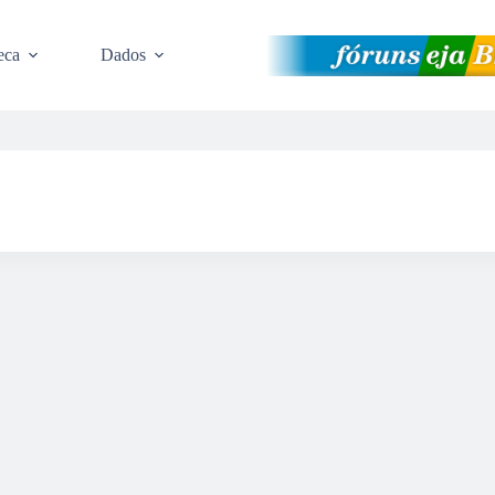
eca
Dados