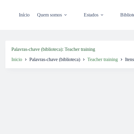
Pular
para
o
Início
Quem somos
Estados
Bibliot
conteúdo
Palavras-chave (biblioteca)
Teacher training
Inicio
Palavras-chave (biblioteca)
Teacher training
Itens