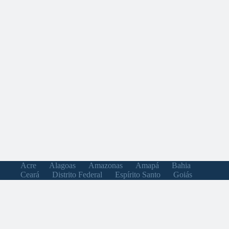
Acre
Alagoas
Amazonas
Amapá
Bahia
Ceará
Distrito Federal
Espírito Santo
Goiás
Maranhão
Minas Gerais
Mato Grosso do Sul
Mato Grosso
Pará
Paraíba
Pernambuco
Piauí
Paraná
Rio de Janeiro
Rio Grande do Norte
Rondônia
Roraima
Rio Grande do Sul
Santa Catarina
Sergipe