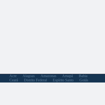
Acre
Alagoas
Amazonas
Amapá
Bahia
Ceará
Distrito Federal
Espírito Santo
Goiás
Maranhão
Minas Gerais
Mato Grosso do Sul
Mato Grosso
Pará
Paraíba
Pernambuco
Piauí
Paraná
Rio de Janeiro
Rio Grande do Norte
Rondônia
Roraima
Rio Grande do Sul
Santa Catarina
Sergipe