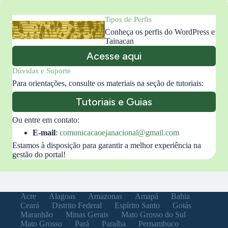
Tipos de Perfis
Conheça os perfis do WordPress e
Tainacan
Acesse aqui
Dúvidas e Suporte
Para orientações, consulte os materiais na seção de tutoriais:
Tutoriais e Guias
Ou entre em contato:
E-mail
:
comunicacaoejanacional@gmail.com
Estamos à disposição para garantir a melhor experiência na
gestão do portal!
Acre
Alagoas
Amazonas
Amapá
Bahia
Ceará
Distrito Federal
Espírito Santo
Goiás
Maranhão
Minas Gerais
Mato Grosso do Sul
Mato Grosso
Pará
Paraíba
Pernambuco