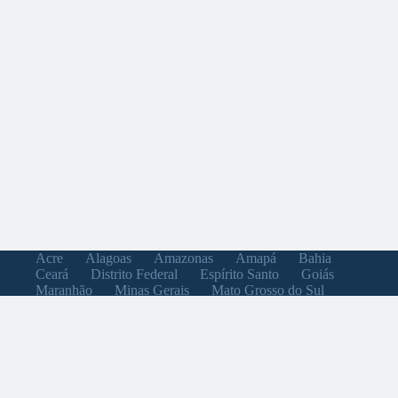
Acre
Alagoas
Amazonas
Amapá
Bahia
Ceará
Distrito Federal
Espírito Santo
Goiás
Maranhão
Minas Gerais
Mato Grosso do Sul
Mato Grosso
Pará
Paraíba
Pernambuco
Piauí
Paraná
Rio de Janeiro
Rio Grande do Norte
Rondônia
Roraima
Rio Grande do Sul
Santa Catarina
Sergipe
São Paulo