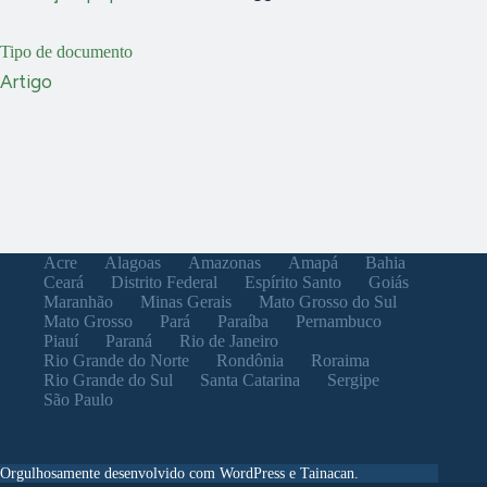
Tipo de documento
Artigo
Acre
Alagoas
Amazonas
Amapá
Bahia
Ceará
Distrito Federal
Espírito Santo
Goiás
Maranhão
Minas Gerais
Mato Grosso do Sul
Mato Grosso
Pará
Paraíba
Pernambuco
Piauí
Paraná
Rio de Janeiro
Rio Grande do Norte
Rondônia
Roraima
Rio Grande do Sul
Santa Catarina
Sergipe
São Paulo
Orgulhosamente desenvolvido com WordPress e Tainacan.