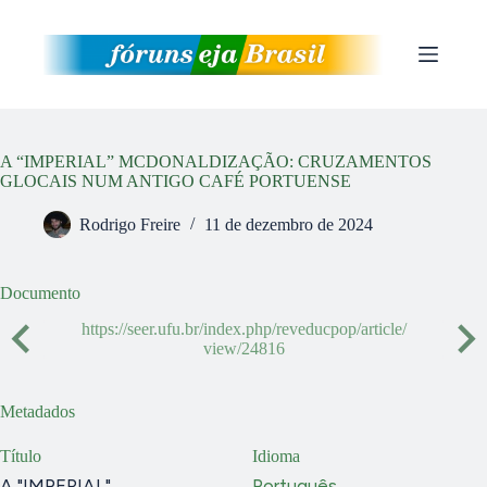
Pular
para
o
conteúdo
A “IMPERIAL” MCDONALDIZAÇÃO: CRUZAMENTOS
GLOCAIS NUM ANTIGO CAFÉ PORTUENSE
Rodrigo Freire
11 de dezembro de 2024
Documento
https://seer.ufu.br/index.php/reveducpop/article/
view/24816
Metadados
Título
Idioma
A "IMPERIAL"
Português