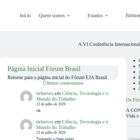
Pular
para
o
Início
Quem somos
Estados
Bibliot
conteúdo
A VI Conferência Internacion
Página Inicial Fórum Brasil
Retorne para a página inicial do Fórum EJA Brasil
Últimos comentários
tielneves
em
Ciência, Tecnologia e o
Mundo do Trabalho
Os Fór
23 de julho de 2026
A CONF
ok
Vida e
tielneves
em
Ciência, Tecnologia e o
Mundo do Trabalho
23 de julho de 2026
Testando o bate-papo