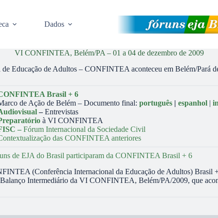
eca
Dados
VI CONFINTEA, Belém/PA – 01 a 04 de dezembro de 2009
al de Educação de Adultos – CONFINTEA aconteceu em Belém/Pará de
CONFINTEA Brasil + 6
Marco de Ação de Belém – Documento final:
português
|
espanhol
|
i
Audiovisual
–
Entrevistas
Preparatório
à VI CONFINTEA
FISC –
Fórum Internacional da Sociedade Civil
Contextualização das CONFINTEA anteriores
uns de EJA do Brasil participaram da CONFINTEA Brasil + 6
INTEA (Conferência Internacional da Educação de Adultos) Brasil + 
 Balanço Intermediário da VI CONFINTEA, Belém/PA/2009, que acontece