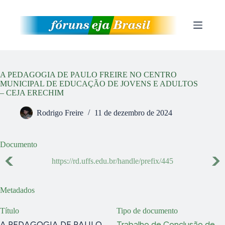
Pular
para
o
conteúdo
A PEDAGOGIA DE PAULO FREIRE NO CENTRO
MUNICIPAL DE EDUCAÇÃO DE JOVENS E ADULTOS
– CEJA ERECHIM
Rodrigo Freire
11 de dezembro de 2024
Documento
https://rd.uffs.edu.br/handle/prefix/445
Metadados
Título
Tipo de documento
A PEDAGOGIA DE PAULO
Trabalho de Conclusão de