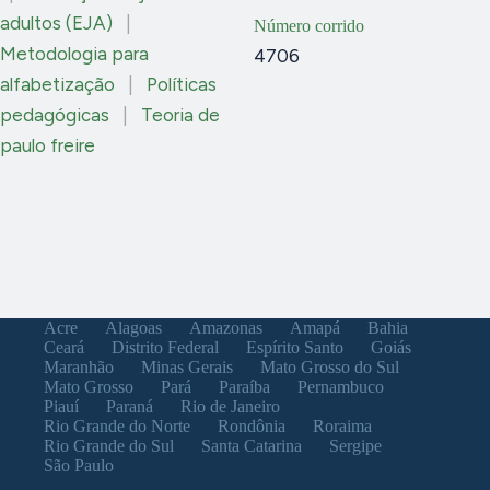
adultos (EJA)
|
Número corrido
Metodologia para
4706
alfabetização
|
Políticas
pedagógicas
|
Teoria de
paulo freire
Acre
Alagoas
Amazonas
Amapá
Bahia
Ceará
Distrito Federal
Espírito Santo
Goiás
Maranhão
Minas Gerais
Mato Grosso do Sul
Mato Grosso
Pará
Paraíba
Pernambuco
Piauí
Paraná
Rio de Janeiro
Rio Grande do Norte
Rondônia
Roraima
Rio Grande do Sul
Santa Catarina
Sergipe
São Paulo