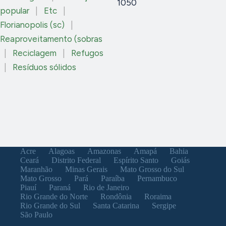
1050
popular
|
Etc
|
Florianopolis (sc)
|
Reaproveitamento (sobras
|
Reciclagem
|
Refugos
|
Resíduos sólidos
Acre
Alagoas
Amazonas
Amapá
Bahia
Ceará
Distrito Federal
Espírito Santo
Goiás
Maranhão
Minas Gerais
Mato Grosso do Sul
Mato Grosso
Pará
Paraíba
Pernambuco
Piauí
Paraná
Rio de Janeiro
Rio Grande do Norte
Rondônia
Roraima
Rio Grande do Sul
Santa Catarina
Sergipe
São Paulo