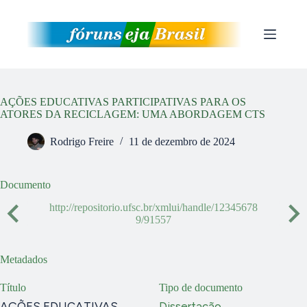
Pular
para
o
conteúdo
AÇÕES EDUCATIVAS PARTICIPATIVAS PARA OS
ATORES DA RECICLAGEM: UMA ABORDAGEM CTS
Rodrigo Freire
11 de dezembro de 2024
Documento
http://repositorio.ufsc.br/xmlui/handle/12345678
9/91557
Metadados
Título
Tipo de documento
AÇÕES EDUCATIVAS
Dissertação