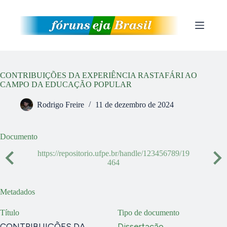
Pular
para
o
conteúdo
CONTRIBUIÇÕES DA EXPERIÊNCIA RASTAFÁRI AO
CAMPO DA EDUCAÇÃO POPULAR
Rodrigo Freire
11 de dezembro de 2024
Documento
https://repositorio.ufpe.br/handle/123456789/19
464
Metadados
Título
Tipo de documento
CONTRIBUIÇÕES DA
Dissertação