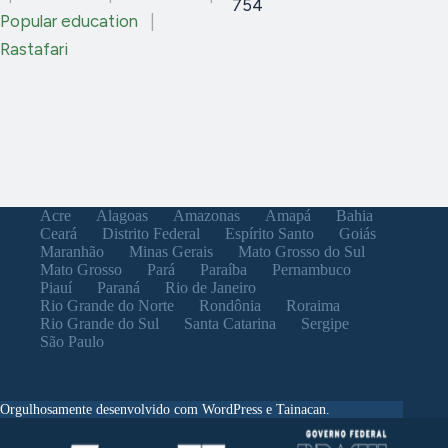
754
Popular education
|
Rastafari
Acre
Alagoas
Amazonas
Amapá
Bahia
Ceará
Distrito Federal
Espírito Santo
Goiás
Maranhão
Minas Gerais
Mato Grosso do Sul
Mato Grosso
Pará
Paraíba
Pernambuco
Piauí
Paraná
Rio de Janeiro
Rio Grande do Norte
Rondônia
Roraima
Rio Grande do Sul
Santa Catarina
Sergipe
São Paulo
Orgulhosamente desenvolvido com WordPress e Tainacan.