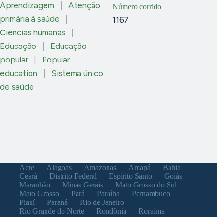
Aprendizagem
|
Atenção
Número corrido
primária à saúde
|
1167
Ciencias humanas
|
Educação
|
Educação
popular
|
Popular
education
|
Sistema único
de saúde
Acre
Alagoas
Amazonas
Amapá
Bahia
Ceará
Distrito Federal
Espírito Santo
Goiás
Maranhão
Minas Gerais
Mato Grosso do Sul
Mato Grosso
Pará
Paraíba
Pernambuco
Piauí
Paraná
Rio de Janeiro
Rio Grande do Norte
Rondônia
Roraima