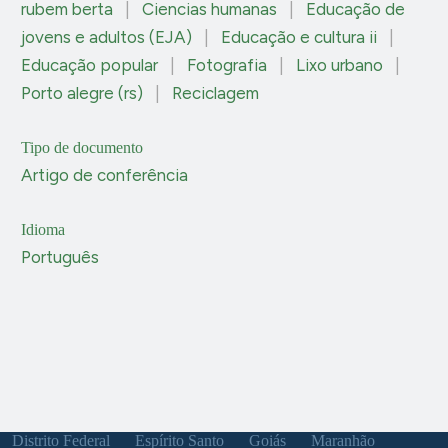
rubem berta
|
Ciencias humanas
|
Educação de
jovens e adultos (EJA)
|
Educação e cultura ii
|
Educação popular
|
Fotografia
|
Lixo urbano
|
Porto alegre (rs)
|
Reciclagem
Tipo de documento
Artigo de conferência
Idioma
Português
Distrito Federal
Espírito Santo
Goiás
Maranhão