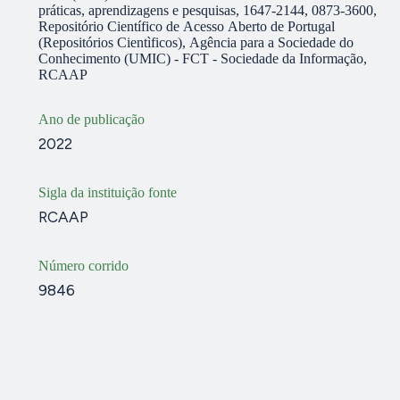
práticas, aprendizagens e pesquisas, 1647-2144, 0873-3600,
Repositório Científico de Acesso Aberto de Portugal
(Repositórios Cientìficos), Agência para a Sociedade do
Conhecimento (UMIC) - FCT - Sociedade da Informação,
RCAAP
Ano de publicação
2022
Sigla da instituição fonte
RCAAP
Número corrido
9846