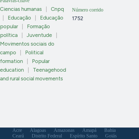
Palavras-chave
Ciencias humanas
|
Cnpq
Número corrido
|
Educação
|
Educação
1752
popular
|
Formação
política
|
Juventude
|
Movimentos sociais do
campo
|
Political
formation
|
Popular
education
|
Teenagehood
and rural social movements
Acre
Alagoas
Amazonas
Amapá
Bahia
Ceará
Distrito Federal
Espírito Santo
Goiás