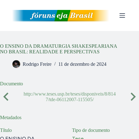
Pular
para
o
conteúdo
O ENSINO DA DRAMATURGIA SHAKESPEARIANA
NO BRASIL: REALIDADE E PERSPECTIVAS
Rodrigo Freire
11 de dezembro de 2024
Documento
http://www.teses.usp.br/teses/disponiveis/8/814
7/tde-06112007-115505/
Metadados
Título
Tipo de documento
O ENSINO DA
Tese