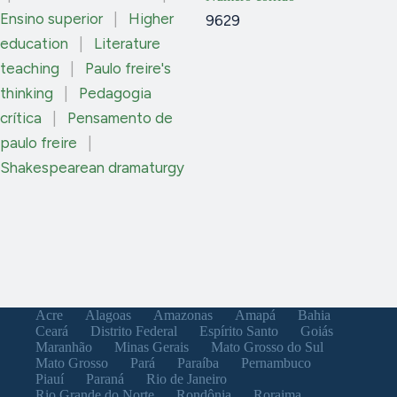
Ensino superior
|
Higher
9629
education
|
Literature
teaching
|
Paulo freire's
thinking
|
Pedagogia
crítica
|
Pensamento de
paulo freire
|
Shakespearean dramaturgy
Acre
Alagoas
Amazonas
Amapá
Bahia
Ceará
Distrito Federal
Espírito Santo
Goiás
Maranhão
Minas Gerais
Mato Grosso do Sul
Mato Grosso
Pará
Paraíba
Pernambuco
Piauí
Paraná
Rio de Janeiro
Rio Grande do Norte
Rondônia
Roraima