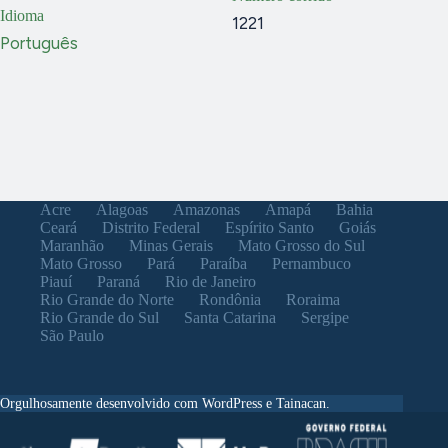
Idioma
1221
Português
Acre
Alagoas
Amazonas
Amapá
Bahia
Ceará
Distrito Federal
Espírito Santo
Goiás
Maranhão
Minas Gerais
Mato Grosso do Sul
Mato Grosso
Pará
Paraíba
Pernambuco
Piauí
Paraná
Rio de Janeiro
Rio Grande do Norte
Rondônia
Roraima
Rio Grande do Sul
Santa Catarina
Sergipe
São Paulo
Orgulhosamente desenvolvido com WordPress e Tainacan.