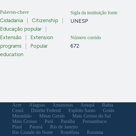
Palavras-chave
Sigla da instituição fonte
Cidadania
|
Citizenship
|
UNESP
Educação popular
|
Extensão
|
Extension
Número corrido
programs
|
Popular
672
education
Acre
Alagoas
Amazonas
Amapá
Bahia
Ceará
Distrito Federal
Espírito Santo
Goiás
Maranhão
Minas Gerais
Mato Grosso do Sul
Mato Grosso
Pará
Paraíba
Pernambuco
Piauí
Paraná
Rio de Janeiro
Rio Grande do Norte
Rondônia
Roraima