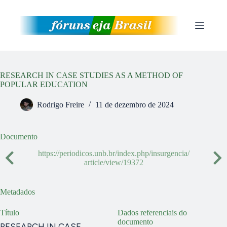
Pular
para
o
conteúdo
RESEARCH IN CASE STUDIES AS A METHOD OF
POPULAR EDUCATION
Rodrigo Freire
11 de dezembro de 2024
Documento
https://periodicos.unb.br/index.php/insurgencia/
article/view/19372
Metadados
Título
Dados referenciais do
documento
RESEARCH IN CASE