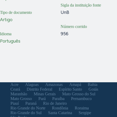
Sigla da instituição fonte
UnB
Tipo de documento
Artigo
Número corrido
956
Idioma
Português
Acre
Alagoas
Amazonas
Amapá
Bahia
Ceará
Distrito Federal
Espírito Santo
Goiás
Maranhão
Minas Gerais
Mato Grosso do Sul
Mato Grosso
Pará
Paraíba
Pernambuco
Piauí
Paraná
Rio de Janeiro
Rio Grande do Norte
Rondônia
Roraima
Rio Grande do Sul
Santa Catarina
Sergipe