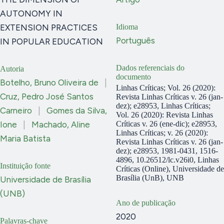
AUTONOMY IN
EXTENSION PRACTICES
Idioma
Português
IN POPULAR EDUCATION
Dados referenciais do
Autoria
documento
Botelho, Bruno Oliveira de
|
Linhas Críticas; Vol. 26 (2020):
Cruz, Pedro José Santos
Revista Linhas Críticas v. 26 (jan-
dez); e28953, Linhas Críticas;
Carneiro
|
Gomes da Silva,
Vol. 26 (2020): Revista Linhas
Ione
|
Machado, Aline
Críticas v. 26 (ene-dic); e28953,
Linhas Crí­ticas; v. 26 (2020):
Maria Batista
Revista Linhas Críticas v. 26 (jan-
dez); e28953, 1981-0431, 1516-
4896, 10.26512/lc.v26i0, Linhas
Instituição fonte
Críticas (Online), Universidade de
Brasília (UnB), UNB
Universidade de Brasília
(UNB)
Ano de publicação
2020
Palavras-chave