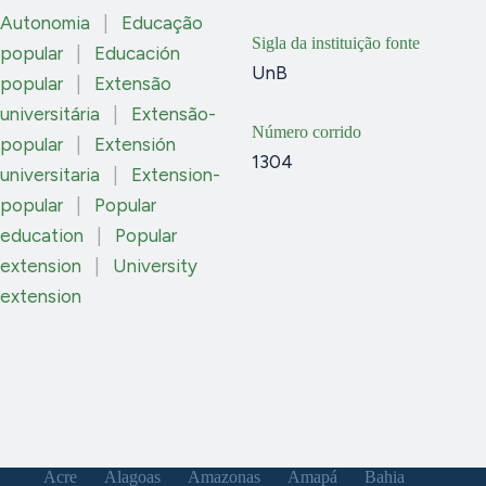
Autonomia
|
Educação
Sigla da instituição fonte
popular
|
Educación
UnB
popular
|
Extensão
universitária
|
Extensão-
Número corrido
popular
|
Extensión
1304
universitaria
|
Extension-
popular
|
Popular
education
|
Popular
extension
|
University
extension
Acre
Alagoas
Amazonas
Amapá
Bahia