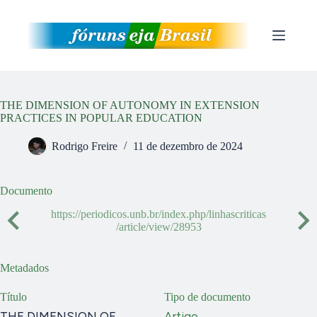
Pular
para
o
conteúdo
THE DIMENSION OF AUTONOMY IN EXTENSION
PRACTICES IN POPULAR EDUCATION
Rodrigo Freire
11 de dezembro de 2024
Documento
https://periodicos.unb.br/index.php/linhascriticas
/article/view/28953
Metadados
Título
Tipo de documento
THE DIMENSION OF
Artigo