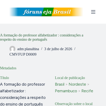
Pular
para
o
conteúdo
A formação do professor alfabetizador : considerações a
respeito do ensino de português
adm planaltina
3 de julho de 2026
CMVFUP D0009
Metadados
Título
Local de publicação
A formação do professor
Brasil
>
Nordeste
>
alfabetizador :
Pernambuco
>
Recife
considerações a respeito
do ensino de português
Observação sobre o local