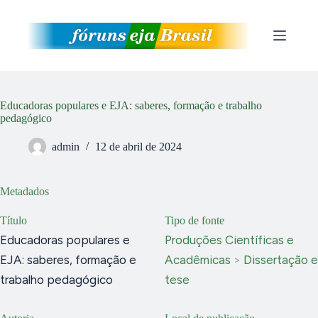
Pular
para
o
conteúdo
Educadoras populares e EJA: saberes, formação e trabalho
pedagógico
admin
12 de abril de 2024
Metadados
Título
Tipo de fonte
Educadoras populares e
Produções Científicas e
EJA: saberes, formação e
Acadêmicas
>
Dissertação e
trabalho pedagógico
tese