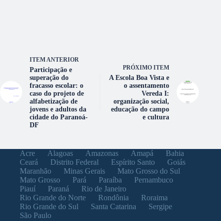
ITEM ANTERIOR
PRÓXIMO ITEM
Participação e
superação do
A Escola Boa Vista e
fracasso escolar: o
o assentamento
caso do projeto de
Vereda I:
alfabetização de
organização social,
jovens e adultos da
educação do campo
cidade do Paranoá-
e cultura
DF
Acre
Alagoas
Amazonas
Amapá
Bahia
Ceará
Distrito Federal
Espírito Santo
Goiás
Maranhão
Minas Gerais
Mato Grosso do Sul
Mato Grosso
Pará
Paraíba
Pernambuco
Piauí
Paraná
Rio de Janeiro
Rio Grande do Norte
Rondônia
Roraima
Rio Grande do Sul
Santa Catarina
Sergipe
São Paulo