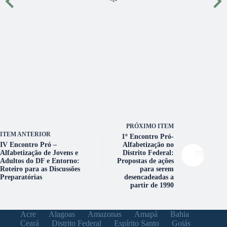
PRÓXIMO ITEM
ITEM ANTERIOR
1º Encontro Pró-
IV Encontro Pró –
Alfabetização no
Alfabetização de Jovens e
Distrito Federal:
Adultos do DF e Entorno:
Propostas de ações
Roteiro para as Discussões
para serem
Preparatórias
desencadeadas a
partir de 1990
Acre
Alagoas
Amazonas
Amapá
Bahia
Ceará
Distrito Federal
Espírito Santo
Goiás