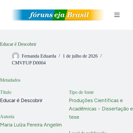
Pular
para
o
conteúdo
Educar é Descobrir
Fernanda Eduarda
1 de julho de 2026
CMVFUP D0004
Metadados
Título
Tipo de fonte
Educar é Descobrir
Produções Científicas e
Acadêmicas
>
Dissertação e
Autoria
tese
Maria Luíza Pereira Angelim