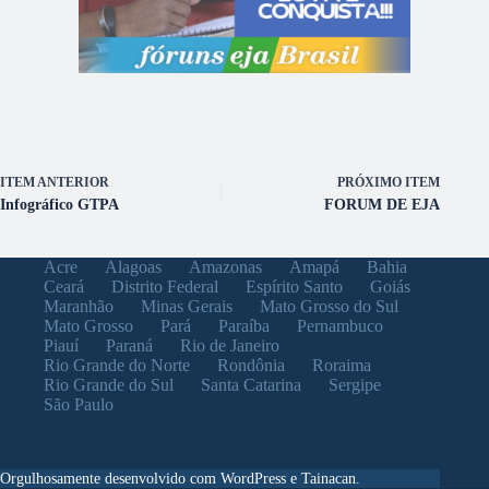
ITEM ANTERIOR
PRÓXIMO ITEM
Infográfico GTPA
FORUM DE EJA
Acre
Alagoas
Amazonas
Amapá
Bahia
Ceará
Distrito Federal
Espírito Santo
Goiás
Maranhão
Minas Gerais
Mato Grosso do Sul
Mato Grosso
Pará
Paraíba
Pernambuco
Piauí
Paraná
Rio de Janeiro
Rio Grande do Norte
Rondônia
Roraima
Rio Grande do Sul
Santa Catarina
Sergipe
São Paulo
Orgulhosamente desenvolvido com WordPress e Tainacan.