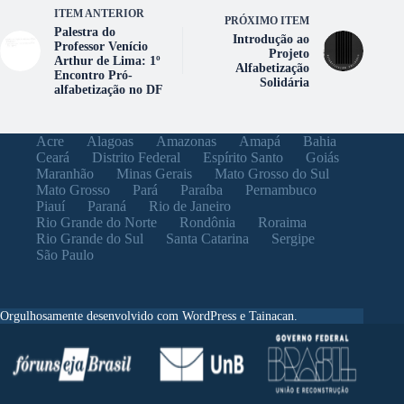
ITEM ANTERIOR
PRÓXIMO ITEM
Palestra do
Introdução ao
Professor Venício
Projeto
Arthur de Lima: 1º
Alfabetização
Encontro Pró-
Solidária
alfabetização no DF
Acre
Alagoas
Amazonas
Amapá
Bahia
Ceará
Distrito Federal
Espírito Santo
Goiás
Maranhão
Minas Gerais
Mato Grosso do Sul
Mato Grosso
Pará
Paraíba
Pernambuco
Piauí
Paraná
Rio de Janeiro
Rio Grande do Norte
Rondônia
Roraima
Rio Grande do Sul
Santa Catarina
Sergipe
São Paulo
Orgulhosamente desenvolvido com WordPress e Tainacan.