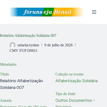
Pular
para
o
conteúdo
Relatório Alfabetização Solidaria 007
rafaelacrystine
9 de julho de 2026
CMV FUP D0011
Metadados
Título
Coleção ou evento
Relatório Alfabetização
Alfabetização Solidária
Solidaria 007
Tipo de fonte
Outros Documentos
>
Autoria
Francisco Gois de Oliveira
Relatório