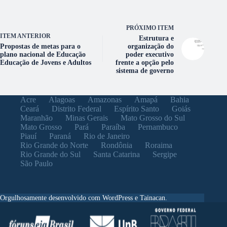
PRÓXIMO ITEM
ITEM ANTERIOR
Estrutura e
Propostas de metas para o
organização do
plano nacional de Educação
poder executivo
Educação de Jovens e Adultos
frente a opção pelo
sistema de governo
Acre
Alagoas
Amazonas
Amapá
Bahia
Ceará
Distrito Federal
Espírito Santo
Goiás
Maranhão
Minas Gerais
Mato Grosso do Sul
Mato Grosso
Pará
Paraíba
Pernambuco
Piauí
Paraná
Rio de Janeiro
Rio Grande do Norte
Rondônia
Roraima
Rio Grande do Sul
Santa Catarina
Sergipe
São Paulo
Orgulhosamente desenvolvido com WordPress e Tainacan.